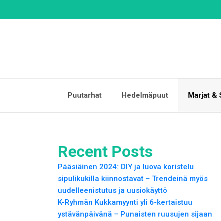
Skip
to
content
Puutarhat
Hedelmäpuut
Marjat & 
Recent Posts
Pääsiäinen 2024: DIY ja luova koristelu
sipulikukilla kiinnostavat – Trendeinä myös
uudelleenistutus ja uusiokäyttö
K-Ryhmän Kukkamyynti yli 6-kertaistuu
ystävänpäivänä – Punaisten ruusujen sijaan