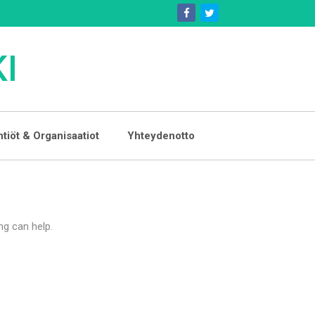
I
htiöt & Organisaatiot
Yhteydenotto
ng can help.