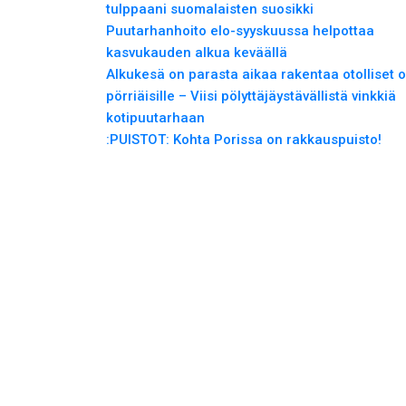
tulppaani suomalaisten suosikki
Puutarhanhoito elo-syyskuussa helpottaa
kasvukauden alkua keväällä
Alkukesä on parasta aikaa rakentaa otolliset o
pörriäisille – Viisi pölyttäjäystävällistä vinkkiä
kotipuutarhaan
:PUISTOT: Kohta Porissa on rakkauspuisto!