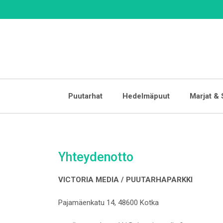
Skip
to
content
Puutarhat
Hedelmäpuut
Marjat & 
Yhteydenotto
VICTORIA MEDIA / PUUTARHAPARKKI
Pajamäenkatu 14, 48600 Kotka