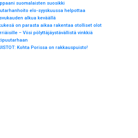
lppaani suomalaisten suosikki
utarhanhoito elo-syyskuussa helpottaa
svukauden alkua keväällä
kukesä on parasta aikaa rakentaa otolliset olot
rriäisille – Viisi pölyttäjäystävällistä vinkkiä
tipuutarhaan
UISTOT: Kohta Porissa on rakkauspuisto!