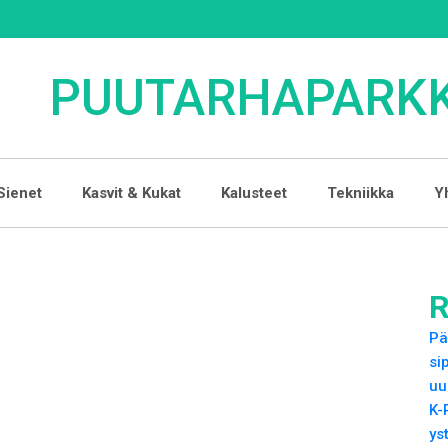
PUUTARHAPARKK
Sienet
Kasvit & Kukat
Kalusteet
Tekniikka
Y
R
Pä
si
uu
K-
ys