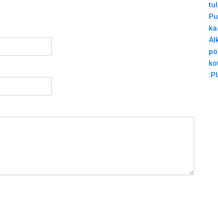
tu
Pu
ka
Al
pö
ko
:P