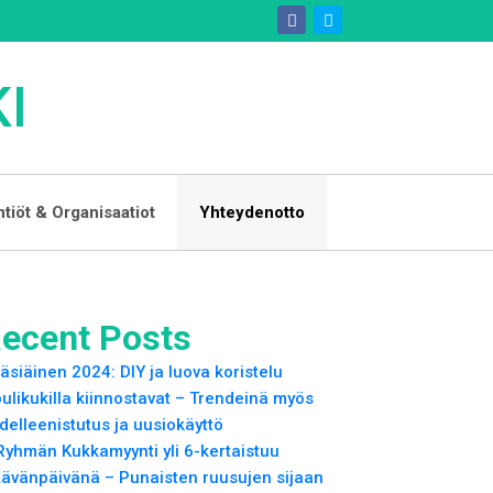
I
htiöt & Organisaatiot
Yhteydenotto
ecent Posts
äsiäinen 2024: DIY ja luova koristelu
pulikukilla kiinnostavat – Trendeinä myös
delleenistutus ja uusiokäyttö
Ryhmän Kukkamyynti yli 6-kertaistuu
tävänpäivänä – Punaisten ruusujen sijaan