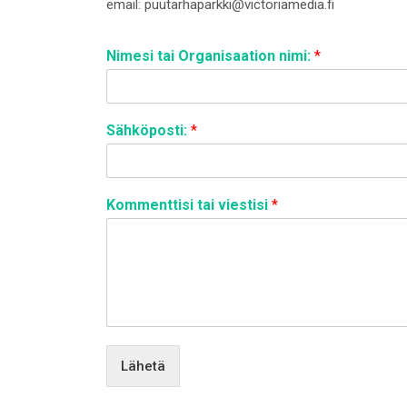
email: puutarhaparkki@victoriamedia.fi
Nimesi tai Organisaation nimi:
*
Sähköposti:
*
Kommenttisi tai viestisi
*
Lähetä